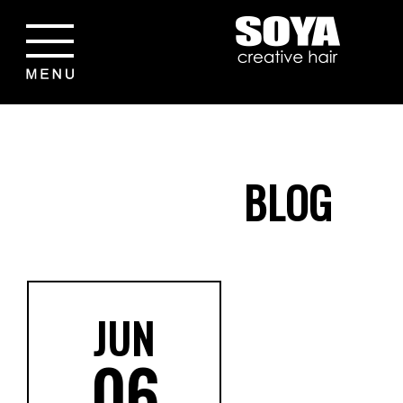
BLOG
JUN
06